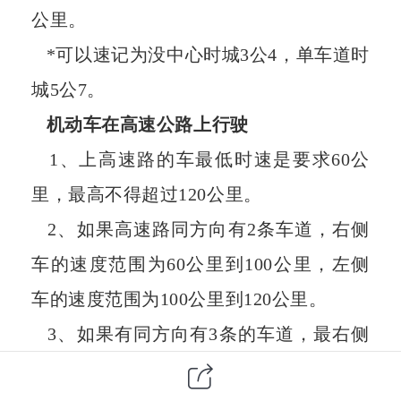
公里。
*可以速记为没中心时城3公4，单车道时
城5公7。
机动车在高速公路上行驶
1、上高速路的车最低时速是要求60公
里，最高不得超过120公里。
2、如果高速路同方向有2条车道，右侧
车的速度范围为60公里到100公里，左侧
车的速度范围为100公里到120公里。
3、如果有同方向有3条的车道，最右侧
的速度范围为60公里到90公里，中间的为